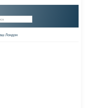
рма поиска
аш Лондон