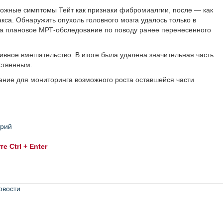
вожные симптомы Тейт как признаки фибромиалгии, после — как
кса. Обнаружить опухоль головного мозга удалось только в
ла плановое МРТ-обследование по поводу ранее перенесенного
ивное вмешательство. В итоге была удалена значительная часть
ественным.
ание для мониторинга возможного роста оставшейся части
трий
 Ctrl + Enter
овости