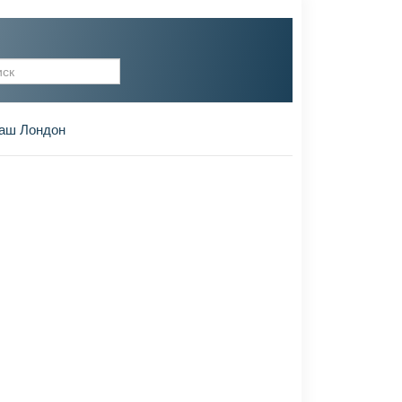
рма поиска
аш Лондон