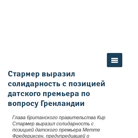
Вы здесь
Стармер выразил
солидарность с позицией
датского премьера по
вопросу Гренландии
Глава британского правительства Кир
Стармер выразил солидарность с
позицией датского премьера Метте
Фредериксен, предупредившей о