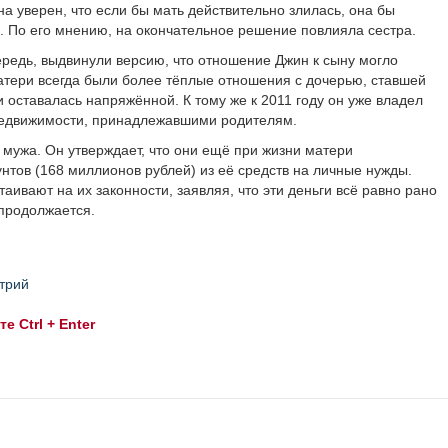
а уверен, что если бы мать действительно злилась, она бы
ь. По его мнению, на окончательное решение повлияла сестра.
ередь, выдвинули версию, что отношение Джин к сыну могло
матери всегда были более тёплые отношения с дочерью, ставшей
и оставалась напряжённой. К тому же к 2011 году он уже владел
недвижимости, принадлежавшими родителям.
 мужа. Он утверждает, что они ещё при жизни матери
тов (168 миллионов рублей) из её средств на личные нужды.
таивают на их законности, заявляя, что эти деньги всё равно рано
 продолжается.
трий
 Ctrl + Enter