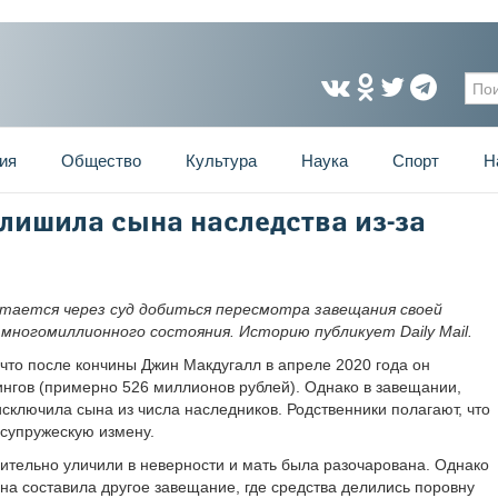
Фо
ия
Общество
Культура
Наука
Спорт
Н
лишила сына наследства из-за
тается через суд добиться пересмотра завещания своей
 многомиллионного состояния. Историю публикует Daily Mail.
 что после кончины Джин Макдугалл в апреле 2020 года он
ингов (примерно 526 миллионов рублей). Однако в завещании,
исключила сына из числа наследников. Родственники полагают, что
 супружескую измену.
твительно уличили в неверности и мать была разочарована. Однако
она составила другое завещание, где средства делились поровну