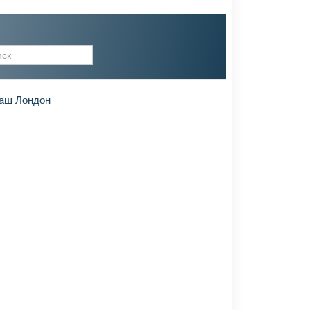
рма поиска
аш Лондон