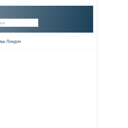
рма поиска
аш Лондон