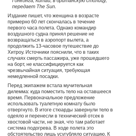
Гонконга, Китай, в британскую столицу,
передает The Sun.
Издание пишет, что женщина в возрасте
примерно 60 лет скончалась в течение
первого часа полета. Однако командир
воздушного судна принял решение не
возвращаться в аэропорт вылета, а
продолжить 13-часовое путешествие до
Хитроу. Источники пояснили, что в таких
случаях смерть пассажира, уже прошедшего
на борт, не классифицируется как
чрезвычайная ситуация, требующая
немедленной посадки.
Перед экипажем встала мучительная
дилемма: куда поместить тело на оставшееся
время. Первоначальное предложение
использовать туалетную комнату было
отвергнуто. В итоге стюарды завернули тело в
одеяло и перенесли в технический отсек в
хвостовой части, не зная, что там работает
система подогрева. В ходе полета это
обстоятельство лишь усугубляло ситуацию. К