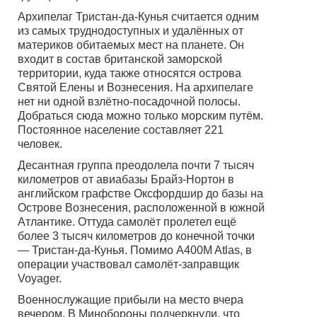
Архипелаг Тристан-да-Кунья считается одним
из самых труднодоступных и удалённых от
материков обитаемых мест на планете. Он
входит в состав британской заморской
территории, куда также относятся острова
Святой Елены и Вознесения. На архипелаге
нет ни одной взлётно-посадочной полосы.
Добраться сюда можно только морским путём.
Постоянное население составляет 221
человек.
Десантная группа преодолела почти 7 тысяч
километров от авиабазы Брайз-Нортон в
английском графстве Оксфордшир до базы на
Острове Вознесения, расположенной в южной
Атлантике. Оттуда самолёт пролетел ещё
более 3 тысяч километров до конечной точки
— Тристан-да-Кунья. Помимо A400M Atlas, в
операции участвовал самолёт-заправщик
Voyager.
Военнослужащие прибыли на место вчера
вечером. В Минобороны подчеркнули, что