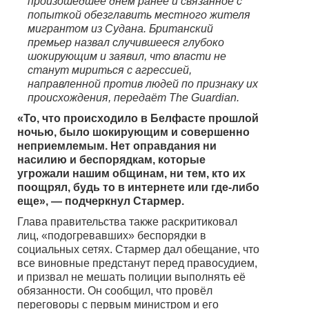
произошедшее днём ранее и связанное с
попыткой обезглавить местного жителя
мигрантом из Судана. Британский
премьер назвал случившееся глубоко
шокирующим и заявил, что власти не
станут мириться с агрессией,
направленной против людей по признаку их
происхождения, передаёт The Guardian.
«То, что происходило в Белфасте прошлой
ночью, было шокирующим и совершенно
неприемлемым. Нет оправдания ни
насилию и беспорядкам, которые
угрожали нашим общинам, ни тем, кто их
поощрял, будь то в интернете или где-либо
еще», — подчеркнул Стармер.
Глава правительства также раскритиковал
лиц, «подогревавших» беспорядки в
социальных сетях. Стармер дал обещание, что
все виновные предстанут перед правосудием,
и призвал не мешать полиции выполнять её
обязанности. Он сообщил, что провёл
переговоры с первым министром и его