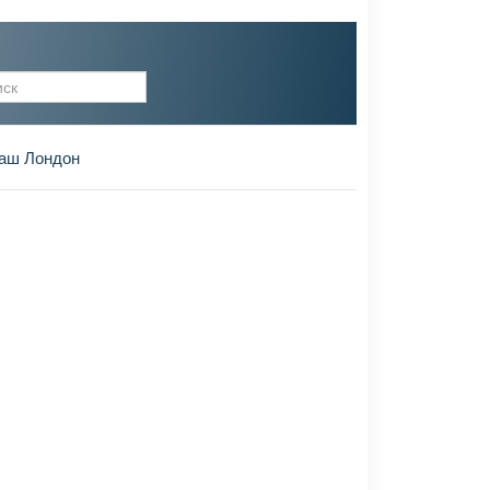
рма поиска
аш Лондон