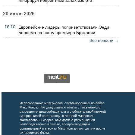
игнорируя неприятный запах изо рта
20 июля 2026
16:10
Европейские лидеры поприветствовали Энди
Бернема на посту премьера Британии
Все новости →
Использование материалов, опубликованных на сайте
Макс Консалтинг допускается только с письменного
разрешения правообладателя и с обязательной прямой
гиперссылкой на страницу, с которой материал
заимствован. Гиперссылка должна размещаться
непосредственно в тексте, воспроизводящем
оригинальный материал Макс Консалтинг, до или после
цитируемого блока.