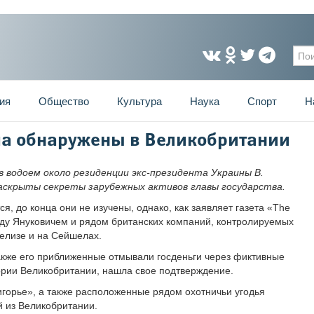
Фо
ия
Общество
Культура
Наука
Спорт
Н
ча обнаружены в Великобритании
 водоем около резиденции экс-президента Украины В.
раскрыты секреты зарубежных активов главы государства.
 до конца они не изучены, однако, как заявляет газета «The
жду Януковичем и рядом британских компаний, контролируемых
елизе и на Сейшелах.
 также его приближенные отмывали госденьги через фиктивные
ории Великобритании, нашла свое подтверждение.
игорье», а также расположенные рядом охотничьи угодья
 из Великобритании.