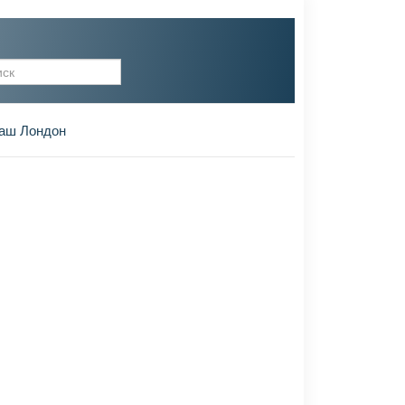
рма поиска
аш Лондон