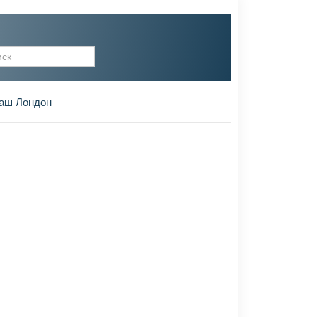
рма поиска
аш Лондон