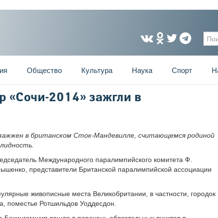
Фо
ия
Общество
Культура
Наука
Спорт
Н
р «Сочи-2014» зажгли в
 зажжен в британском Сток-Мандевилле, считающемся родиной
алидность.
редседатель Международного паралимпийского комитета Ф.
рнышенко, представители Британской паралимпийской ассоциации
пулярные живописные места Великобритании, в частности, городок
а, поместье Ротшильдов Уоддесдон.