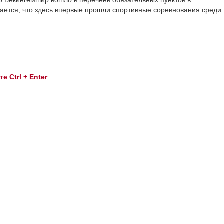
о Бекингемшир вошло в перечень обязательных пунктов в
ается, что здесь впервые прошли спортивные соревнования среди
 Ctrl + Enter