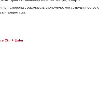
ств стран ЕС запланировано на завтра, 6 марта.
я не намерена сворачивать экономическое сотрудничество с
выми запретами.
 Ctrl + Enter