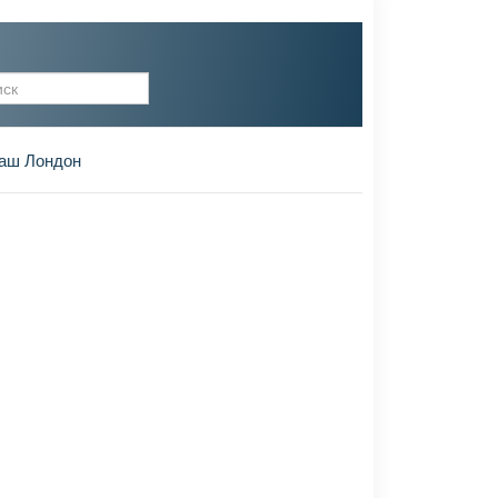
рма поиска
аш Лондон