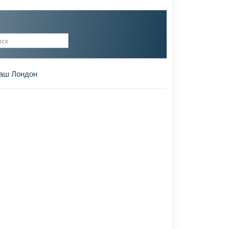
рма поиска
аш Лондон