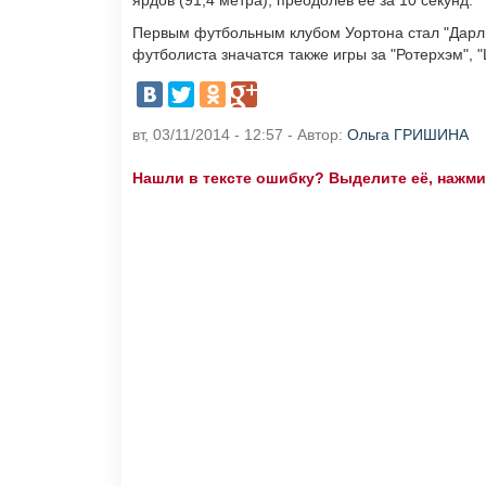
ярдов (91,4 метра), преодолев ее за 10 секунд.
Первым футбольным клубом Уортона стал "Дарлин
футболиста значатся также игры за "Ротерхэм",
вт, 03/11/2014 - 12:57 - Автор:
Ольга ГРИШИНА
Нашли в тексте ошибку? Выделите её, нажмите