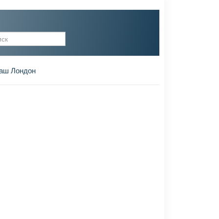
рма поиска
аш Лондон