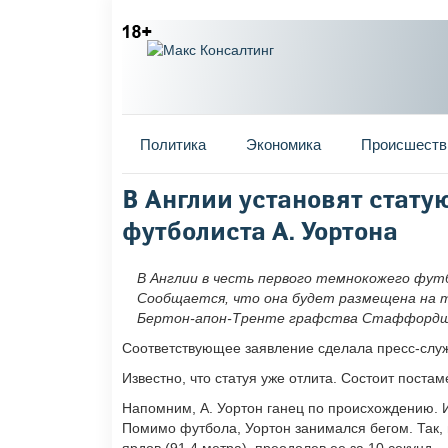
Главное меню
Политика
Экономика
Происшеств
Вы здесь
В Англии установят стату
футболиста А. Уортона
В Англии в честь первого темнокожего фу
Сообщается, что она будет размещена на т
Бертон-апон-Тренте графства Стаффордш
Соответствующее заявление сделала пресс-слу
Известно, что статуя уже отлита. Состоит постам
Напомним, А. Уортон ганец по происхождению. Из
Помимо футбола, Уортон занимался бегом. Так, 