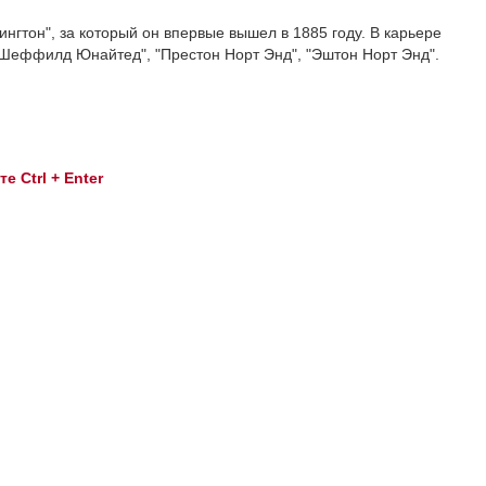
гтон", за который он впервые вышел в 1885 году. В карьере
 "Шеффилд Юнайтед", "Престон Норт Энд", "Эштон Норт Энд".
 Ctrl + Enter