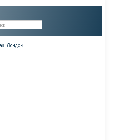
рма поиска
аш Лондон