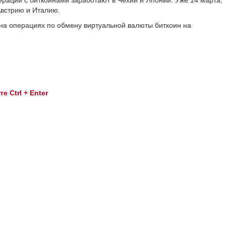
раций с биткоинами заработают в Чехии и Японии. Уже 14 марта,
Австрию и Италию.
на операциях по обмену виртуальной валюты биткоин на
 Ctrl + Enter