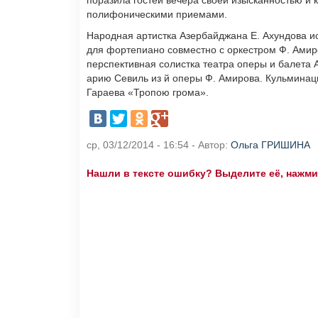
поразила гостей вечера своей изысканностью и
полифоническими приемами.
Народная артистка Азербайджана Е. Ахундова и
для фортепиано совместно с оркестром Ф. Амиро
перспективная солистка театра оперы и балета 
арию Севиль из й оперы Ф. Амирова. Кульминац
Гараева «Тропою грома».
ср, 03/12/2014 - 16:54 - Автор:
Ольга ГРИШИНА
Нашли в тексте ошибку? Выделите её, нажмите