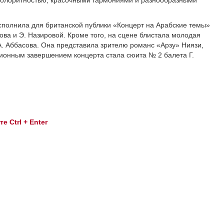
 колоритностью, красочными гармониями и разнообразными
сполнила для британской публики «Концерт на Арабские темы»
ва и Э. Назировой. Кроме того, на сцене блистала молодая
А. Аббасова. Она представила зрителю романс «Арзу» Ниязи,
ионным завершением концерта стала сюита № 2 балета Г.
 Ctrl + Enter