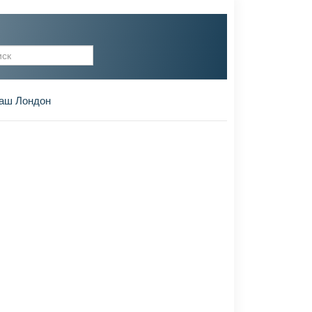
рма поиска
аш Лондон