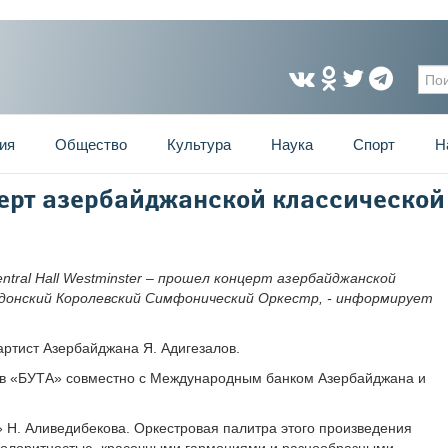
Фо
ия
Общество
Культура
Наука
Спорт
Н
церт азербайджанской классической
ntral Hall Westminster – прошел концерт азербайджанской
ндонский Королевский Симфонический Оркестр, - информирует
ртист Азербайджана Я. Адигезалов.
ств «БУТА» совместно с Международным банком Азербайджана и
 Н. Аливедибекова. Оркестровая палитра этого произведения