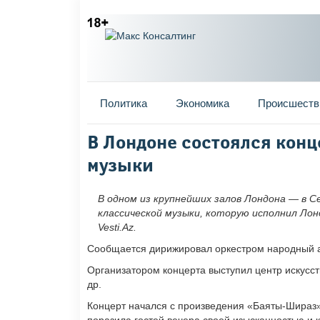
Главное меню
Политика
Экономика
Происшеств
Вы здесь
В Лондоне состоялся кон
музыки
В одном из крупнейших залов Лондона — в Ce
классической музыки, которую исполнил Ло
Vesti.Az.
Сообщается дирижировал оркестром народный а
Организатором концерта выступил центр искус
др.
Концерт начался с произведения «Баяты-Шираз»