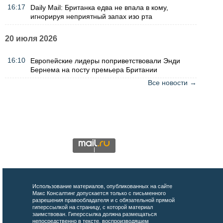
16:17
Daily Mail: Британка едва не впала в кому,
игнорируя неприятный запах изо рта
20 июля 2026
16:10
Европейские лидеры поприветствовали Энди
Бернема на посту премьера Британии
Все новости →
Использование материалов, опубликованных на сайте
Макс Консалтинг допускается только с письменного
разрешения правообладателя и с обязательной прямой
гиперссылкой на страницу, с которой материал
заимствован. Гиперссылка должна размещаться
непосредственно в тексте, воспроизводящем