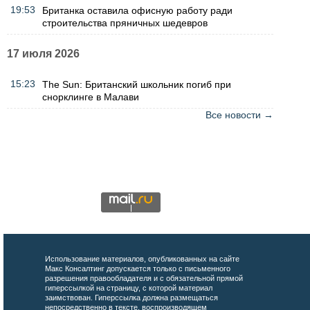
19:53
Британка оставила офисную работу ради
строительства пряничных шедевров
17 июля 2026
15:23
The Sun: Британский школьник погиб при
снорклинге в Малави
Все новости →
Использование материалов, опубликованных на сайте
Макс Консалтинг допускается только с письменного
разрешения правообладателя и с обязательной прямой
гиперссылкой на страницу, с которой материал
заимствован. Гиперссылка должна размещаться
непосредственно в тексте, воспроизводящем