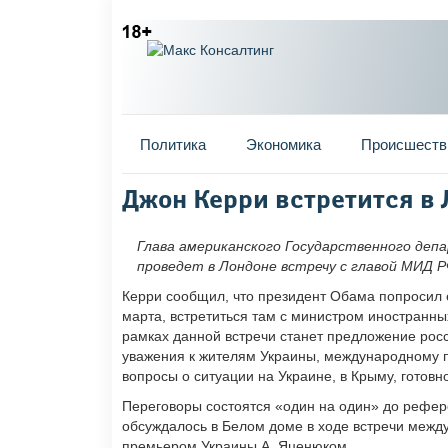
Главное меню
Политика
Экономика
Происшеств
Вы здесь
Джон Керри встретится в
Глава американского Государственного деп
проведет в Лондоне встречу с главой МИД Р
Керри сообщил, что президент Обама попросил е
марта, встретиться там с министром иностранны
рамках данной встречи станет предложение рос
уважения к жителям Украины, международному п
вопросы о ситуации на Украине, в Крыму, готовно
Переговоры состоятся «один на один» до рефер
обсуждалось в Белом доме в ходе встречи меж
премьером Украины А. Яценюком.