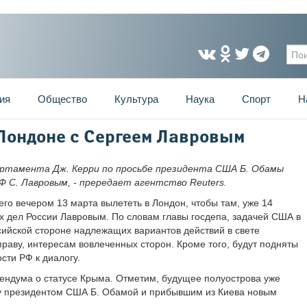
Фо
ия
Общество
Культура
Наука
Спорт
Н
 Лондоне с Сергеем Лавровым
артамента Дж. Керри по просьбе президента США Б. Обамы
Ф С. Лавровым, - прередает агентство Reuters.
го вечером 13 марта вылететь в Лондон, чтобы там, уже 14
х дел России Лавровым. По словам главы госдепа, задачей США в
сийской стороне надлежащих вариантов действий в свете
раву, интересам вовлеченных сторон. Кроме того, будут подняты
сти РФ к диалогу.
ендума о статусе Крыма. Отметим, будущее полуострова уже
ду президентом США Б. Обамой и прибывшим из Киева новым