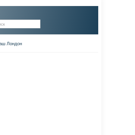
рма поиска
аш Лондон