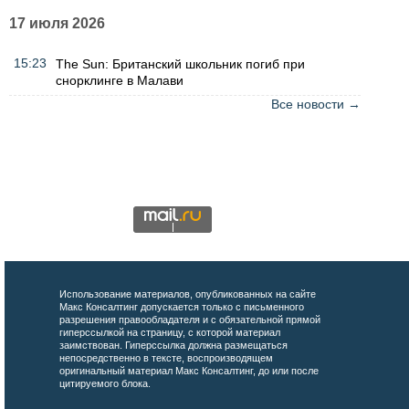
17 июля 2026
15:23
The Sun: Британский школьник погиб при
снорклинге в Малави
Все новости →
Использование материалов, опубликованных на сайте
Макс Консалтинг допускается только с письменного
разрешения правообладателя и с обязательной прямой
гиперссылкой на страницу, с которой материал
заимствован. Гиперссылка должна размещаться
непосредственно в тексте, воспроизводящем
оригинальный материал Макс Консалтинг, до или после
цитируемого блока.