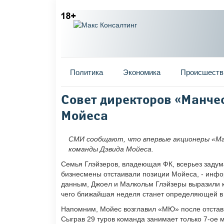
Главное меню
Политика
Экономика
Происшеств
Вы здесь
Совет директоров «Манче
Мойеса
СМИ сообщают, что впервые акционеры «М
команды Дэвида Мойеса.
Семья Глэйзеров, владеющая ФК, всерьез задума
бизнесмены отстаивали позиции Мойеса, - инфор
данным, Джоел и Малкольм Глэйзеры выразили к
чего ближайшая неделя станет определяющей в
Напомним, Мойес возглавил «МЮ» после отставк
Сыграв 29 туров команда занимает только 7-ое 