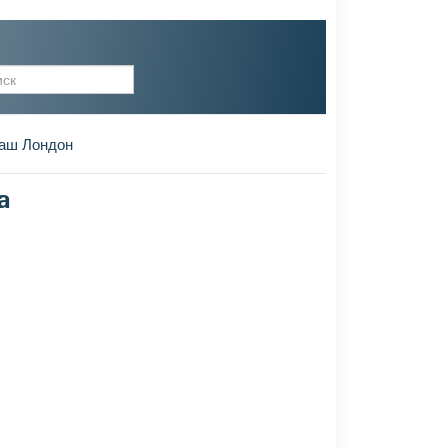
рма поиска
аш Лондон
а