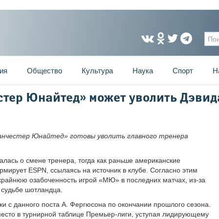
Фо
ия
Общество
Культура
Наука
Спорт
Н
стер Юнайтед» может уволить Дэвид
анчестер Юнайтед» готовы уволить главного тренера
лась о смене тренера, тогда как раньше американские
мирует ESPN, ссылаясь на источник в клубе. Согласно этим
райнюю озабоченность игрой «МЮ» в последних матчах, из-за
 судьбе шотландца.
и с данного поста А. Фергюсона по окончании прошлого сезона.
место в турнирной таблице Премьер-лиги, уступая лидирующему