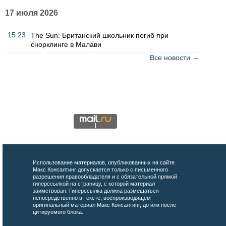
17 июля 2026
15:23
The Sun: Британский школьник погиб при
снорклинге в Малави
Все новости →
Использование материалов, опубликованных на сайте
Макс Консалтинг допускается только с письменного
разрешения правообладателя и с обязательной прямой
гиперссылкой на страницу, с которой материал
заимствован. Гиперссылка должна размещаться
непосредственно в тексте, воспроизводящем
оригинальный материал Макс Консалтинг, до или после
цитируемого блока.