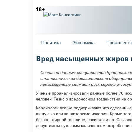
Главное меню
Политика
Экономика
Происшеств
Вы здесь
Вред насыщенных жиров н
Согласно данным специалистов Британского 
статистических доказательств общепринят
ненасыщенные снижает риск сердечно-сосуд
Ученые проанализировали данные более 70 иссл
человек. Тезис о вредоносном воздействии на 
Кардиологи все же подчеркивают, что сделанные
пищу сыр или кондитерские изделия. Кроме того
беконе, жирной говядине, сосисках и пр. Согл
допустимым суточным количеством потребления т