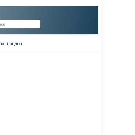
рма поиска
аш Лондон