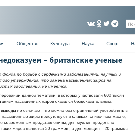
Фо
ия
Общество
Культура
Наука
Спорт
Н
едоказуем – британские ученые
фонда по борьбе с сердечными заболеваниями, научных и
ого утверждения, что замена насыщенных жиров на
истых заболеваний, не имеется.
едований данной тематики, в которых участвовали 600 тысяч
организм насыщенных жиров оказался бездоказательным.
 выводы не означают, что можно без ограничений употреблять в
, насыщенные жиры присутствуют в сливках, сливочном масле,
асно современным представлениям, для мужчин предельно
аких жиров является 30 граммов , а для женщин – 20 граммов.