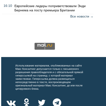
16:10
Европейские лидеры поприветствовали Энди
Бернема на посту премьера Британии
Все новости →
Использование материалов, опубликованных на сайте
Макс Консалтинг допускается только с письменного
разрешения правообладателя и с обязательной прямой
гиперссылкой на страницу, с которой материал
заимствован. Гиперссылка должна размещаться
непосредственно в тексте, воспроизводящем
оригинальный материал Макс Консалтинг, до или после
цитируемого блока.