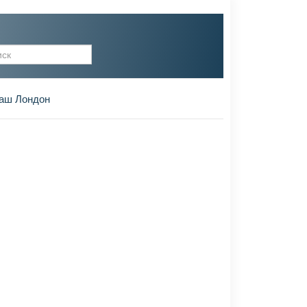
рма поиска
аш Лондон