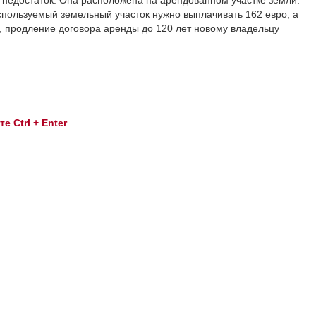
я недостаток. Она расположена на арендованном участке земли.
спользуемый земельный участок нужно выплачивать 162 евро, а
м, продление договора аренды до 120 лет новому владельцу
 Ctrl + Enter