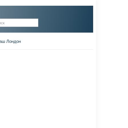
рма поиска
аш Лондон