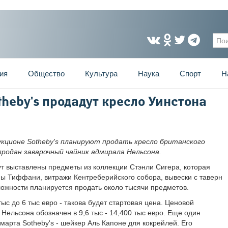
Фо
ия
Общество
Культура
Наука
Спорт
Н
theby's продадут кресло Уинстона
аукционе Sotheby's планируют продать кресло британского
родан заварочный чайник адмирала Нельсона.
ут выставлены предметы из коллекции Стэнли Сигера, которая
пы Тиффани, витражи Кентреберийского собора, вывески с таверн
ложности планируется продать около тысячи предметов.
ыс до 6 тыс евро - такова будет стартовая цена. Ценовой
 Нельсона обозначен в 9,6 тыс - 14,400 тыс евро. Еще один
 марта Sotheby's - шейкер Аль Капоне для кокрейлей. Его