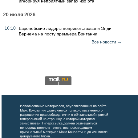
игнорируя неприятный запах изо рта
20 июля 2026
16:10
Европейские лидеры поприветствовали Энди
Бернема на посту премьера Британии
Все новости →
Использование материалов, опубликованных на сайте
Макс Консалтинг допускается только с письменного
разрешения правообладателя и с обязательной прямой
гиперссылкой на страницу, с которой материал
заимствован. Гиперссылка должна размещаться
непосредственно в тексте, воспроизводящем
оригинальный материал Макс Консалтинг, до или после
цитируемого блока.