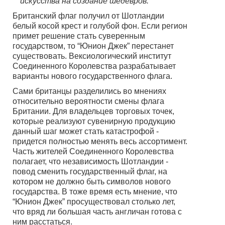
искусства на создание шедевров.
Британский флаг получил от Шотландии
белый косой крест и голубой фон. Если регион
примет решение стать суверенным
государством, то “Юнион Джек” перестанет
существовать. Вексиологический институт
Соединенного Королевства разрабатывает
варианты нового государственного флага.
Сами британцы разделились во мнениях
относительно вероятности смены флага
Британии. Для владельцев торговых точек,
которые реализуют сувенирную продукцию
данный шаг может стать катастрофой -
придется полностью менять весь ассортимент.
Часть жителей Соединенного Королевства
полагает, что независимость Шотландии -
повод сменить государственный флаг, на
котором не должно быть символов нового
государства. В тоже время есть мнение, что
“Юнион Джек” просуществовал столько лет,
что вряд ли большая часть англичан готова с
ним расстаться.