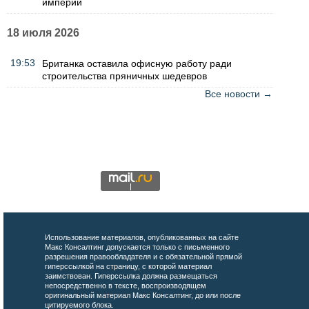
империи
18 июля 2026
19:53
Британка оставила офисную работу ради
строительства пряничных шедевров
Все новости →
Использование материалов, опубликованных на сайте
Макс Консалтинг допускается только с письменного
разрешения правообладателя и с обязательной прямой
гиперссылкой на страницу, с которой материал
заимствован. Гиперссылка должна размещаться
непосредственно в тексте, воспроизводящем
оригинальный материал Макс Консалтинг, до или после
цитируемого блока.