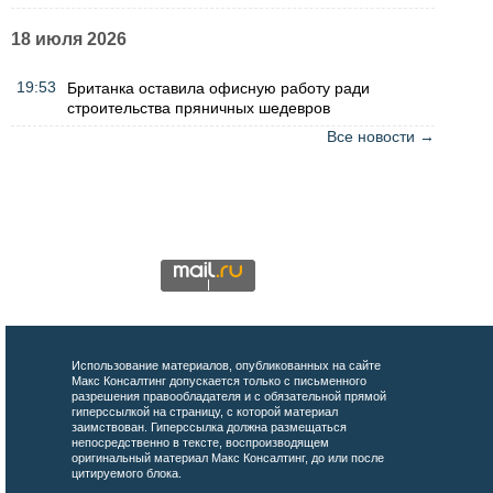
18 июля 2026
19:53
Британка оставила офисную работу ради
строительства пряничных шедевров
Все новости →
Использование материалов, опубликованных на сайте
Макс Консалтинг допускается только с письменного
разрешения правообладателя и с обязательной прямой
гиперссылкой на страницу, с которой материал
заимствован. Гиперссылка должна размещаться
непосредственно в тексте, воспроизводящем
оригинальный материал Макс Консалтинг, до или после
цитируемого блока.