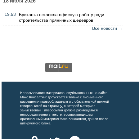
18 июля 2026
19:53
Британка оставила офисную работу ради
строительства пряничных шедевров
Все новости →
Использование материалов, опубликованных на сайте
Макс Консалтинг допускается только с письменного
разрешения правообладателя и с обязательной прямой
гиперссылкой на страницу, с которой материал
заимствован. Гиперссылка должна размещаться
непосредственно в тексте, воспроизводящем
оригинальный материал Макс Консалтинг, до или после
цитируемого блока.