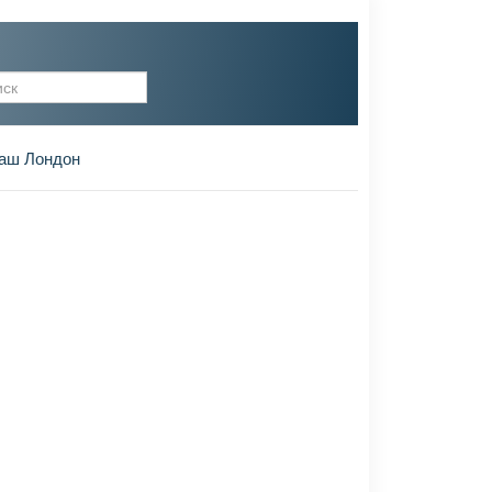
рма поиска
аш Лондон