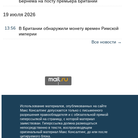
Бернема на посту премьера Британии
19 июля 2026
13:56
В Британии обнаружили монету времен Римской
империи
Все новости →
Использование материалов, опубликованных на сайте
Макс Консалтинг допускается только с письменного
разрешения правообладателя и с обязательной прямой
гиперссылкой на страницу, с которой материал
заимствован. Гиперссылка должна размещаться
непосредственно в тексте, воспроизводящем
оригинальный материал Макс Консалтинг, до или после
цитируемого блока.