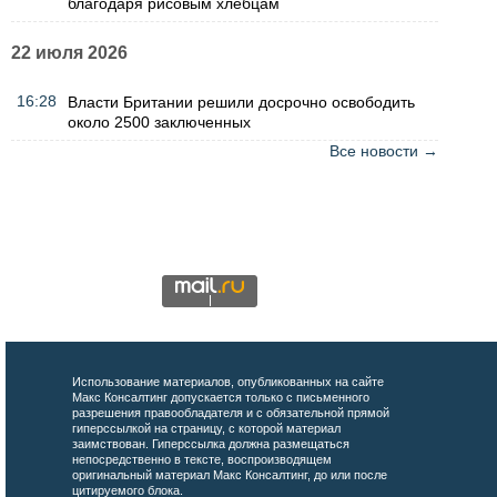
благодаря рисовым хлебцам
22 июля 2026
16:28
Власти Британии решили досрочно освободить
около 2500 заключенных
Все новости →
Использование материалов, опубликованных на сайте
Макс Консалтинг допускается только с письменного
разрешения правообладателя и с обязательной прямой
гиперссылкой на страницу, с которой материал
заимствован. Гиперссылка должна размещаться
непосредственно в тексте, воспроизводящем
оригинальный материал Макс Консалтинг, до или после
цитируемого блока.