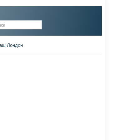
рма поиска
аш Лондон