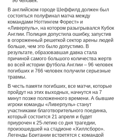
96 человек.
В английском городе Шеффилд должен был
состояться полуфинал матча между
командами Ноттингем Форест» и
«Ливерпуль», на котором разыгрывался Кубок
Англии. Полиция допустила ошибку, запустив
в огороженный решеткой сектор арены людей
больше, чем это было допустимо. В
результате, образовавшая давка стала
причиной самого большого количества жертв
во всей истории футбола Англии – 96 человек
погибших и 766 человек получили серьезные
травмы.
В честь памяти погибших, все матчи, которые
пройдут на этих выходных, начнутся на 7
минут позже положенного времени. А бывшие
игроки команды «Ливерпуль» станут
участниками благотворительного поединка,
который состоится 21 апреля и будет
приурочен к 25-летию со дня трагедии,
произошедшей на стадионе «Хиллсборо».
Легенды Британии встретятся с командой