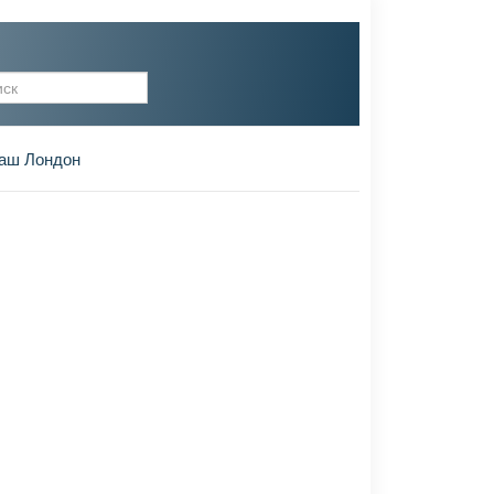
рма поиска
аш Лондон