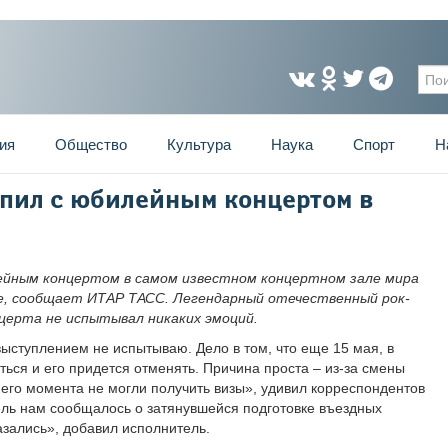
Фо
ия
Общество
Культура
Наука
Спорт
Н
пил с юбилейным концертом в
е
ейным концертом в самом известном концертном зале мира
е, сообщает ИТАР ТАСС. Легендарный отечественный рок-
нцерта не испытывал никаких эмоций.
выступлением не испытываю. Дело в том, что еще 15 мая, в
яться и его придется отменять. Причина проста – из-за смены
его момента не могли получить визы», удивил корреспондентов
ель нам сообщалось о затянувшейся подготовке въездных
азались», добавил исполнитель.