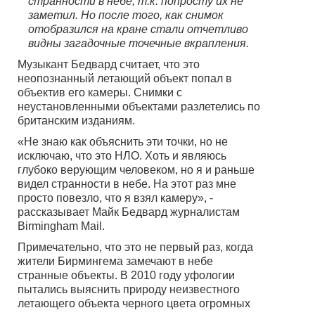
странности в небе, т.к. попросту их не
заметил. Но после того, как снимок
отобразился на кране стали отчетливо
видны загадочные точечные вкрапления.
Музыкант Бедвард считает, что это
неопознанный летающий объект попал в
объектив его камеры. Снимки с
неустановленными объектами разлетелись по
британским изданиям.
«Не знаю как объяснить эти точки, но не
исключаю, что это НЛО. Хоть и являюсь
глубоко верующим человеком, но я и раньше
видел странности в небе. На этот раз мне
просто повезло, что я взял камеру», -
рассказывает Майк Бедвард журналистам
Birmingham Mail.
Примечательно, что это не первый раз, когда
жители Бирмингема замечают в небе
странные объекты. В 2010 году уфологии
пытались выяснить природу неизвестного
летающего объекта черного цвета огромных