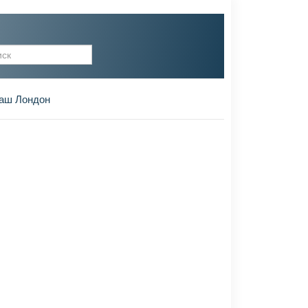
рма поиска
аш Лондон