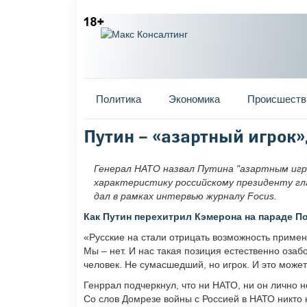
Главное меню
Политика
Экономика
Происшеств
Вы здесь
Путин – «азартный игрок»
Генерал НАТО назвал Путина "азартным и
характеристику российскому президенту г
дал в рамках интервью журналу Focus.
Как Путин перехитрил Кэмерона на параде 
«Русские на стали отрицать возможность примен
Мы – нет. И нас такая позиция естественно озаб
человек. Не сумасшедший, но игрок. И это може
Генррал подчеркнул, что ни НАТО, ни он лично н
Со слов Домрезе войны с Россией в НАТО никто н