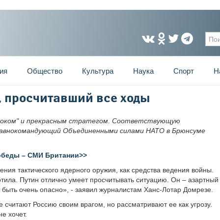
Фо
ия
Общество
Культура
Наука
Спорт
Н
, просчитавший все ходы
гроком" и прекрасным стратегом. Соответствующую
лавнокомандующий Объединенными силами НАТО в Брюнсуме
Победы – СМИ Британии>>
ения тактического ядерного оружия, как средства ведения войны.
отила. Путин отлично умеет просчитывать ситуацию. Он – азартный
т быть очень опасно», - заявил журналистам Ханс-Лотар Домрезе.
е считают Россию своим врагом, но рассматривают ее как угрозу.
е хочет.