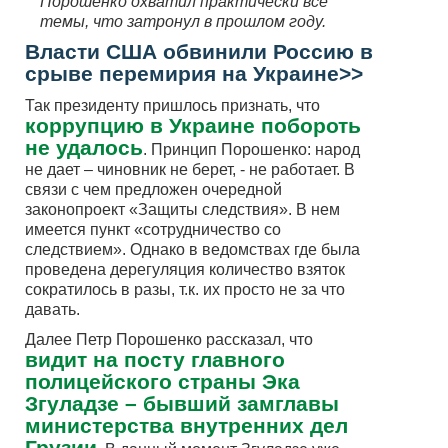
Порошенко охватил практически все
темы, что затронул в прошлом году.
Власти США обвинили Россию в
срыве перемирия на Украине>>
Так президенту пришлось признать, что
коррупцию в Украине побороть
не удалось
. Принцип Порошенко: народ
не дает – чиновник не берет, - не работает. В
связи с чем предложен очередной
законопроект «Защиты следствия». В нем
имеется пункт «сотрудничество со
следствием». Однако в ведомствах где была
проведена дерегуляция количество взяток
сократилось в разы, т.к. их просто не за что
давать.
Далее Петр Порошенко рассказал, что
видит на посту главного
полицейского страны Эка
Згуладзе – бывший замглавы
министерства внутренних дел
Грузии