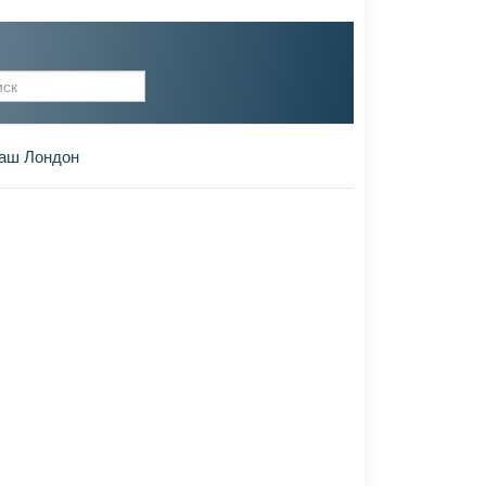
рма поиска
аш Лондон