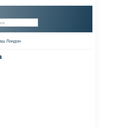
рма поиска
аш Лондон
а