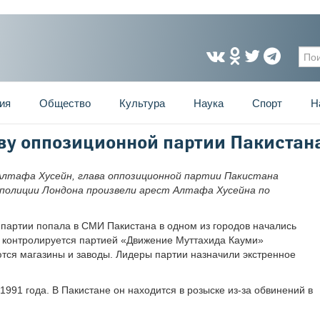
Фо
ия
Общество
Культура
Наука
Спорт
Н
аву оппозиционной партии Пакистан
Алтафа Хусейн, глава оппозиционной партии Пакистана
полиции Лондона произвели арест Алтафа Хусейна по
 партии попала в СМИ Пакистана в одном из городов начались
й контролируется партией «Движение Муттахида Кауми»
ются магазины и заводы. Лидеры партии назначили экстренное
991 года. В Пакистане он находится в розыске из-за обвинений в