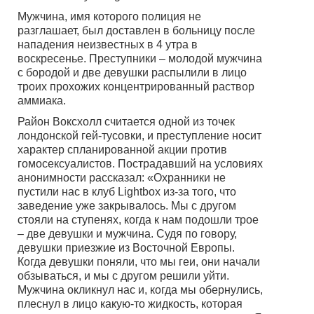
Мужчина, имя которого полиция не
разглашает, был доставлен в больницу после
нападения неизвестных в 4 утра в
воскресенье. Преступники – молодой мужчина
с бородой и две девушки распылили в лицо
троих прохожих концентрированный раствор
аммиака.
Район Воксхолл считается одной из точек
лондонской гей-тусовки, и преступление носит
характер спланированной акции против
гомосексуалистов. Пострадавший на условиях
анонимности рассказал: «Охранники не
пустили нас в клуб Lightbox из-за того, что
заведение уже закрывалось. Мы с другом
стояли на ступенях, когда к нам подошли трое
– две девушки и мужчина. Судя по говору,
девушки приезжие из Восточной Европы.
Когда девушки поняли, что мы геи, они начали
обзываться, и мы с другом решили уйти.
Мужчина окликнул нас и, когда мы обернулись,
плеснул в лицо какую-то жидкость, которая