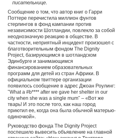
писательнице.
Сообщение о том, что автор книг о Гарри
Поттере перечистила миллион фунтов
стерлингов в фонд кампании против
независимости Шотландии, повлекло за собой
неоднозначную реакцию в обществе. В
частности, неприятный инцидент произошел с
благотворительным фондом The Dignity
Project, базирующимся в шотландском
Эдинбурге и занимающимся
финансированием образовательных
программ для детей из стран Африки. В
официальном твиттере организации
появилось сообщение в адрес Джоан Роулинг:
"What a #b**** after we gave her shelter in our
city when she was a single mum" – «Вот же
тварь! И это после того, как наш город
приютил ее, когда она была обычной матерью-
одиночкой».
Руководство фонда The Dignity Project
поспешило вывесить объявление на главной