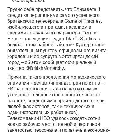
телесериалов.
Трудно себе представить, что Елизавета II
следит за перипетиями самого успешного
британского телесериала Game of Thrones,
изобилующего интригами, насилием и
сценами сексуального характера. Тем не
менее, посещение студии Titanic Studios в
белфастском районе Тайтеник Куотер станет
обязательным пунктом официального визита
королевы и ее супруга в этот ирландский
город – об этом сообщает официальный
твиттер @BritishMonarchy.
Причина такого проявления монархического
внимания к делам киноиндустрии понятна –
«Игра престолов» стала одним из самых
успешных телепроектов в прокате по всех
планете, вовлекшим в производство тысячи
людей (как актеров, так и технических и
административных работников).
Телекомпании НВО удалось создать сотни
новых рабочих мест с полной и частичной
занятостью персонала и привлечь в экономику