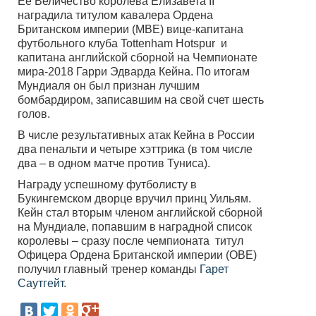
Ее Величество королева Елизавета II
наградила титулом кавалера Ордена
Британском империи (MBE) вице-капитана
футбольного клуба Tottenham Hotspur и
капитана английской сборной на Чемпионате
мира-2018 Гарри Эдварда Кейна. По итогам
Мундиаля он был признан лучшим
бомбардиром, записавшим на свой счет шесть
голов.
В числе результативных атак Кейна в России
два пенальти и четыре хэттрика (в том числе
два – в одном матче против Туниса).
Награду успешному футболисту в
Букингемском дворце вручил принц Уильям.
Кейн стал вторым членом английской сборной
на Мундиале, попавшим в наградной список
королевы – сразу после чемпионата титул
Офицера Ордена Британской империи (OBE)
получил главный тренер команды
Гарет
Саутгейт.