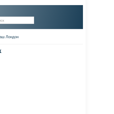
рма поиска
аш Лондон
х