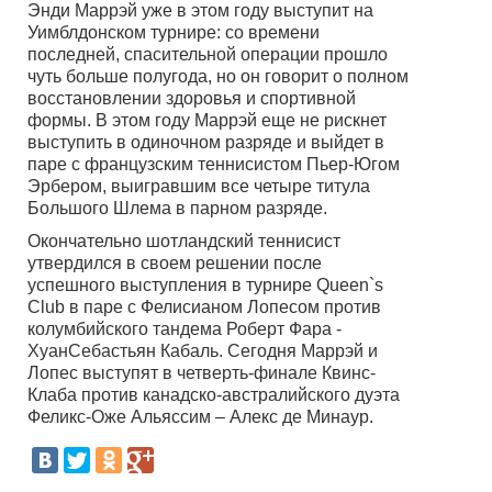
Энди Маррэй уже в этом году выступит на
Уимблдонском турнире: со времени
последней, спасительной операции прошло
чуть больше полугода, но он говорит о полном
восстановлении здоровья и спортивной
формы. В этом году Маррэй еще не рискнет
выступить в одиночном разряде и выйдет в
паре с французским теннисистом Пьер-Югом
Эрбером, выигравшим все четыре титула
Большого Шлема в парном разряде.
Окончательно шотландский теннисист
утвердился в своем решении после
успешного выступления в турнире Queen`s
Club в паре с Фелисианом Лопесом против
колумбийского тандема Роберт Фара -
ХуанСебастьян Кабаль. Сегодня Маррэй и
Лопес выступят в четверть-финале Квинс-
Клаба против канадско-австралийского дуэта
Феликс-Оже Альяссим – Алекс де Минаур.