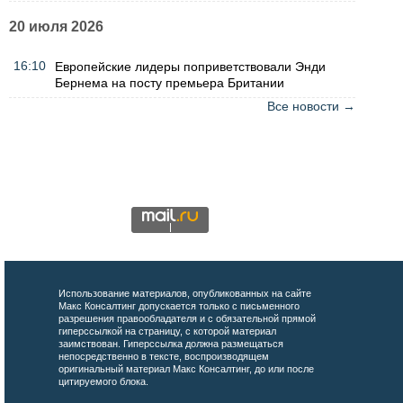
20 июля 2026
16:10
Европейские лидеры поприветствовали Энди
Бернема на посту премьера Британии
Все новости →
Использование материалов, опубликованных на сайте
Макс Консалтинг допускается только с письменного
разрешения правообладателя и с обязательной прямой
гиперссылкой на страницу, с которой материал
заимствован. Гиперссылка должна размещаться
непосредственно в тексте, воспроизводящем
оригинальный материал Макс Консалтинг, до или после
цитируемого блока.